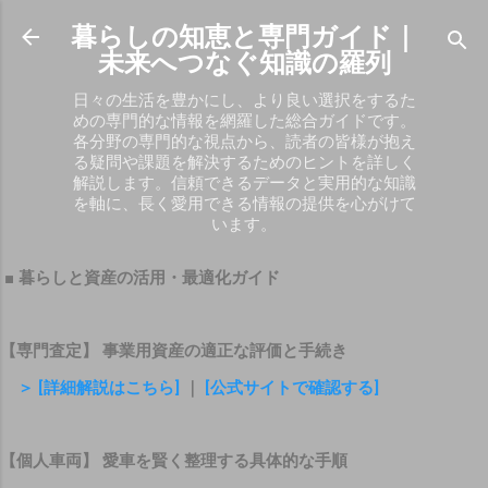
スキップしてメイン コンテンツに移動
暮らしの知恵と専門ガイド｜
未来へつなぐ知識の羅列
日々の生活を豊かにし、より良い選択をするた
めの専門的な情報を網羅した総合ガイドです。
各分野の専門的な視点から、読者の皆様が抱え
る疑問や課題を解決するためのヒントを詳しく
解説します。信頼できるデータと実用的な知識
を軸に、長く愛用できる情報の提供を心がけて
います。
■ 暮らしと資産の活用・最適化ガイド
【専門査定】 事業用資産の適正な評価と手続き
＞ [詳細解説はこちら]
｜
[公式サイトで確認する]
【個人車両】 愛車を賢く整理する具体的な手順