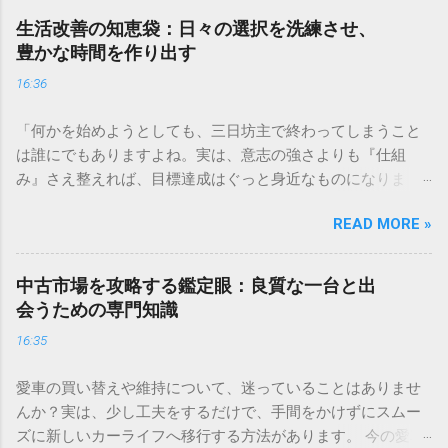
車両、今の本当の価値はどれくらいだろう？」と考えたこと
生活改善の知恵袋：日々の選択を洗練させ、
はありませんか。日々の業務を支えるトラックや重機、営業
豊かな時間を作り出す
車などの車両は、企業にとって大切な資産です。しかし、い
16:36
ざその価値を正確に把握しようとすると、計算方法が複雑だ
ったり、市場の動きが読みづらかったりと、戸惑うことも多
「何かを始めようとしても、三日坊主で終わってしまうこと
いものです。 資産の評価が曖昧なままだと、買い替えのタイ
は誰にでもありますよね。実は、意志の強さよりも『仕組
ミングを逃したり、経理上の処理で思わぬ不利益を被ったり
み』さえ整えれば、目標達成はぐっと身近なものになりま
する可能性もあります。この記事では、専門的な視点から事
す。日々の小さな工夫を積み重ねて、理想の自分に近づくた
業用車両の価値を正しく見極め、納得感のある手続きを進め
READ MORE »
めの新しいトレーニング習慣を身につけてみませんか。」 ✅
るための具体的なポイントを解説します。 専門査定が事業運
目標達成のための習慣化トレーニングを詳しく見る 「毎日が
営にもたらす信頼と透明性 事業用資産の管理において、客観
慌ただしく過ぎてしまい、やりたいことに手が回らない」
的な数値で価値を証明できることは、経営の健全性を示す重
中古市場を攻略する鑑定眼：良質な一台と出
「もっと効率よく過ごせれば、心に余裕が持てるのに」と感
要な要素となります。単なる帳簿上の数字ではなく、プロの
会うための専門知識
じることはありませんか。現代社会は情報やモノがあふれて
目による鑑定を受けることで、社内だけでなく社外に対して
16:35
おり、私たちは無意識のうちに多くのリソースを消費してい
も強い説得力を持つことができます。 市場動向に基づいた客
ます。生活の質を向上させるためには、単に忙しさを解消す
観的な評価基準の重要性 車両の価値は、単に年式や走行距離
愛車の買い替えや維持について、迷っていることはありませ
るだけでなく、自分にとって本当に価値のあるものを見極め
だけで決まるわけではありません。中古車市場全体での需
んか？実は、少し工夫をするだけで、手間をかけずにスムー
る力が必要です。 日々の何気ない選択を少しだけ洗練させる
要、業界ごとの景気動向、さらには輸出市場での人気など、
ズに新しいカーライフへ移行する方法があります。 今の愛車
ことで、驚くほど自由に使える時間が増え、精神的な充足感