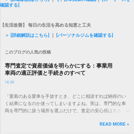
確認する]
【生活改善】 毎日の生活を高める知恵と工夫
＞ [詳細解説はこちら]
｜
[パーソナルジムを確認する]
このブログの人気の投稿
専門査定で資産価値を明らかにする：事業用
車両の適正評価と手続きのすべて
16:30
「愛着のある愛車を手放すとき、どこに相談すれば納得のい
く結果になるのか迷ってしまいますよね。実は、専門的な車
両を専門的に扱う場所を選ぶだけで、査定の安心感は大きく
変わります。もし、今まさに車両の入れ替えや整理を考えて
READ MORE »
いるなら、まずは気軽に相談してみるのが近道ですよ。」 ✅
愛車の査定についてプロに相談してみる 「事業で使っている