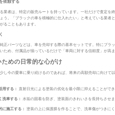
定を依頼する
る業者は、特定の販売ルートを持っています。一社だけで査定を
ょう。「ブラックの車を積極的に仕入れたい」と考えている業者
がることもあります。
く
純正パーツなどは、車を売却する際の基本セットです。特にブラ
いため、付属品が揃っているだけで「車両に対する信頼度」が高
いための日常的な心がけ
少し今の愛車に乗り続けるのであれば、将来の高額売却に向けて
活用する：
直射日光による塗装の劣化を最小限に抑えることができ
く洗車する：
水垢の固着を防ぎ、塗装面のきれいさを長持ちさせま
的に施工する：
塗装の上に保護膜を作ることで、洗車傷がつきにく