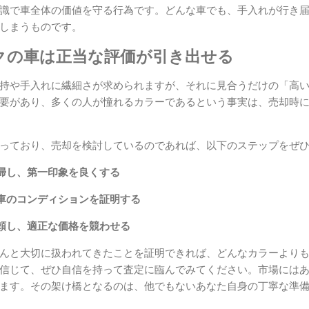
識で車全体の価値を守る行為です。どんな車でも、手入れが行き
しまうものです。
クの車は正当な評価が引き出せる
持や手入れに繊細さが求められますが、それに見合うだけの「高
要があり、多くの人が憧れるカラーであるという事実は、売却時
っており、売却を検討しているのであれば、以下のステップをぜ
掃し、第一印象を良くする
車のコンディションを証明する
頼し、適正な価格を競わせる
んと大切に扱われてきたことを証明できれば、どんなカラーより
信じて、ぜひ自信を持って査定に臨んでみてください。市場には
ます。その架け橋となるのは、他でもないあなた自身の丁寧な準