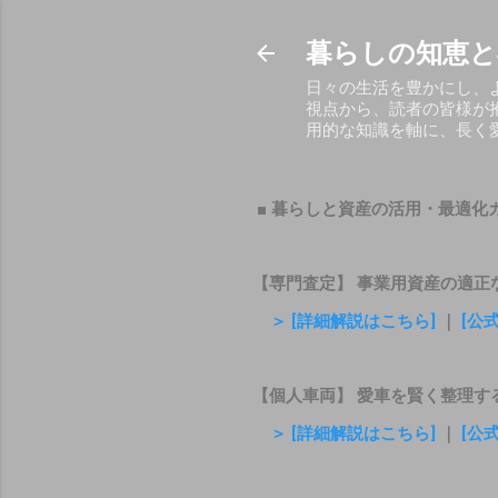
暮らしの知恵と
日々の生活を豊かにし、
視点から、読者の皆様が
用的な知識を軸に、長く
■ 暮らしと資産の活用・最適化
【専門査定】 事業用資産の適正
＞ [詳細解説はこちら]
｜
[公
【個人車両】 愛車を賢く整理す
＞ [詳細解説はこちら]
｜
[公