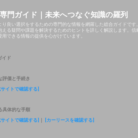
スキップしてメイン コンテンツに移動
専門ガイド｜未来へつなぐ知識の羅列
より良い選択をするための専門的な情報を網羅した総合ガイドです
抱える疑問や課題を解決するためのヒントを詳しく解説します。信
愛用できる情報の提供を心がけています。
ガイド
な評価と手続き
式サイトで確認する]
る具体的な手順
式サイトで確認する]
｜
[カーリースを確認する]