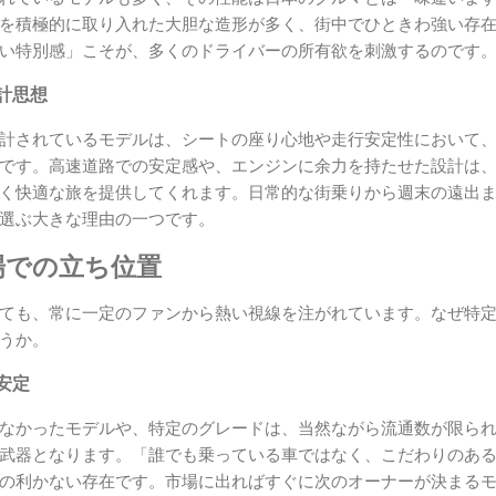
を積極的に取り入れた大胆な造形が多く、街中でひときわ強い存
い特別感」こそが、多くのドライバーの所有欲を刺激するのです
計思想
計されているモデルは、シートの座り心地や走行安定性において
です。高速道路での安定感や、エンジンに余力を持たせた設計は
く快適な旅を提供してくれます。日常的な街乗りから週末の遠出
選ぶ大きな理由の一つです。
場での立ち位置
ても、常に一定のファンから熱い視線を注がれています。なぜ特
うか。
安定
なかったモデルや、特定のグレードは、当然ながら流通数が限ら
武器となります。「誰でも乗っている車ではなく、こだわりのあ
の利かない存在です。市場に出ればすぐに次のオーナーが決まる