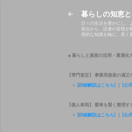
暮らしの知恵と
日々の生活を豊かにし、
視点から、読者の皆様が
用的な知識を軸に、長く
■ 暮らしと資産の活用・最適化
【専門査定】 事業用資産の適正
＞ [詳細解説はこちら]
｜
[公
【個人車両】 愛車を賢く整理す
＞ [詳細解説はこちら]
｜
[公