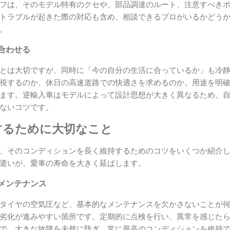
フは、そのモデル特有のクセや、部品調達のルート、注意すべき
トラブルが起きた際の対応も含め、相談できるプロがいるかどう
。
合わせる
とは大切ですが、同時に「今の自分の生活に合っているか」も冷
視するのか、休日の高速道路での快適さを求めるのか。用途を明
ます。逆輸入車はモデルによって設計思想が大きく異なるため、
ないコツです。
するために大切なこと
、そのコンディションを長く維持するためのコツをいくつか紹介
遣いが、愛車の寿命を大きく延ばします。
メンテナンス
タイヤの空気圧など、基本的なメンテナンスを欠かさないことが
劣化が進みやすい箇所です。定期的に点検を行い、異常を感じた
で、大きな故障を未然に防ぎ、常に最高のコンディションを維持