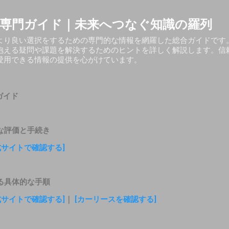
スキップしてメイン コンテンツに移動
専門ガイド｜未来へつなぐ知識の羅列
より良い選択をするための専門的な情報を網羅した総合ガイドです
抱える疑問や課題を解決するためのヒントを詳しく解説します。信
愛用できる情報の提供を心がけています。
ガイド
な評価と手続き
式サイトで確認する]
る具体的な手順
式サイトで確認する]
｜
[カーリースを確認する]