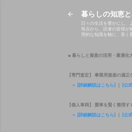
暮らしの知恵と
日々の生活を豊かにし、
視点から、読者の皆様が
用的な知識を軸に、長く
■ 暮らしと資産の活用・最適化
【専門査定】 事業用資産の適正
＞ [詳細解説はこちら]
｜
[公
【個人車両】 愛車を賢く整理す
＞ [詳細解説はこちら]
｜
[公