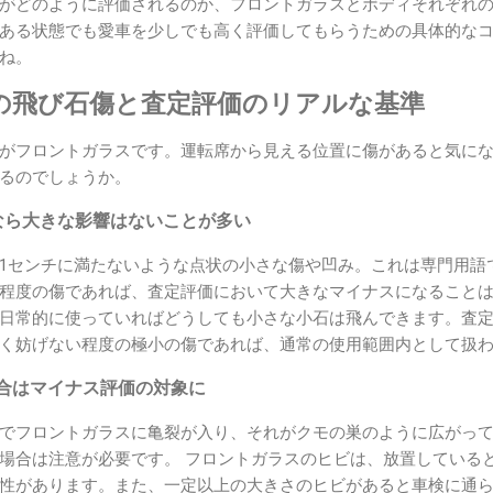
がどのように評価されるのか、フロントガラスとボディそれぞれ
ある状態でも愛車を少しでも高く評価してもらうための具体的な
ね。
の飛び石傷と査定評価のリアルな基準
がフロントガラスです。運転席から見える位置に傷があると気に
るのでしょうか。
なら大きな影響はないことが多い
1センチに満たないような点状の小さな傷や凹み。これは専門用語
程度の傷であれば、査定評価において大きなマイナスになることは
日常的に使っていればどうしても小さな小石は飛んできます。査
く妨げない程度の極小の傷であれば、通常の使用範囲内として扱
合はマイナス評価の対象に
でフロントガラスに亀裂が入り、それがクモの巣のように広がっ
場合は注意が必要です。 フロントガラスのヒビは、放置している
性があります。また、一定以上の大きさのヒビがあると車検に通