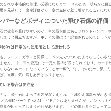
の交換や本格的な修理が必要になります。 そのため、明らかに目
用を見越して、査定評価から一定の金額が差し引かれることにな
ンパーなどボディについた飛び石傷の評価
石の被害を受けやすいのが、車の最前部にあるフロントバンパー
しまうと目立ちますが、ボディの傷はどう評価されるのでしょう
剥がれは日常的な使用感として扱われる
も、フロントガラスと同様に、ペン先でつついたようなごく小さ
ません。 中古車の査定には一定の基準が設けられており、カード
ならないルールになっていることが一般的です。そのため、数ミ
ば、過度に気に病む必要はありません。
ている場合は要注意
のは、飛び石によって塗装が深くえぐれ、下地や金属部分がむき
などの樹脂パーツであればサビることはありませんが、ボンネット
腐食が広がってしまう恐れがあります。サビの進行具合によって