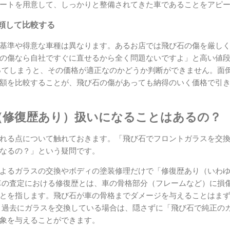
ートを用意して、しっかりと整備されてきた車であることをアピ
頼して比較する
基準や得意な車種は異なります。あるお店では飛び石の傷を厳し
の傷なら自社ですぐに直せるから全く問題ないですよ」と高い値
ってしまうと、その価格が適正なのかどうか判断ができません。面
額を比較することが、飛び石の傷があっても納得のいく価格で引
（修復歴あり）扱いになることはあるの？
れる点について触れておきます。「飛び石でフロントガラスを交
なるの？」という疑問です。
よるガラスの交換やボディの塗装修理だけで「修復歴あり（いわ
車の査定における修復歴とは、車の骨格部分（フレームなど）に損
とを指します。飛び石が車の骨格までダメージを与えることはま
 過去にガラスを交換している場合は、隠さずに「飛び石で純正の
象を与えることができます。