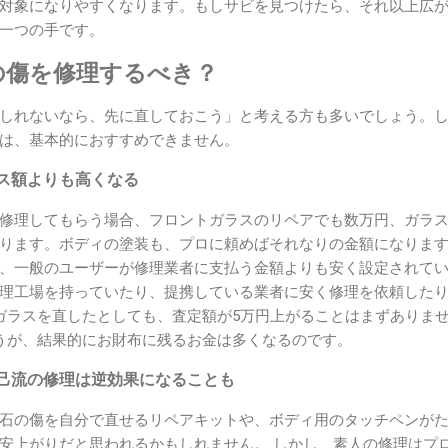
対象になりやすくなります。もしサビを見つけたら、それ以上広
一つの手です。
の傷を修理するべき？
しれないなら、先に直しておこう」と考える方も多いでしょう。
は、基本的におすすめできません。
ス額よりも高くなる
修理してもらう場合、フロントガラスのリペアでも数万円、ガラ
ります。ボディの塗装も、プロに頼めばそれなりの金額になります
、一般のユーザーが修理業者に支払う金額よりも安く設定されて
理工場を持っていたり、提携している業者に安く修理を依頼したり
ガラスを直したとしても、査定額が5万円上がることはまずありま
うが、結果的にお財布に残るお金は多くなるのです。
己流の修理は逆効果になることも
石の傷を自分で直せるリペアキットや、ボディ用のタッチペンが
安上がりだと思われるかもしれません。 しかし、素人の修理はプ