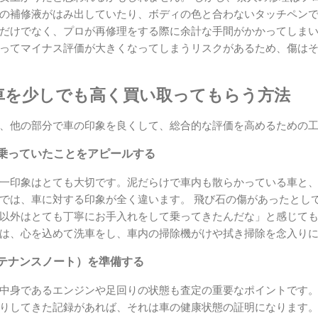
の補修液がはみ出していたり、ボディの色と合わないタッチペン
だけでなく、プロが再修理をする際に余計な手間がかかってしまい
ってマイナス評価が大きくなってしまうリスクがあるため、傷は
車を少しでも高く買い取ってもらう方法
、他の部分で車の印象を良くして、総合的な評価を高めるための
乗っていたことをアピールする
一印象はとても大切です。泥だらけで車内も散らかっている車と
では、車に対する印象が全く違います。 飛び石の傷があったとし
以外はとても丁寧にお手入れをして乗ってきたんだな」と感じて
は、心を込めて洗車をし、車内の掃除機がけや拭き掃除を念入り
テナンスノート）を準備する
中身であるエンジンや足回りの状態も査定の重要なポイントです
りしてきた記録があれば、それは車の健康状態の証明になります。