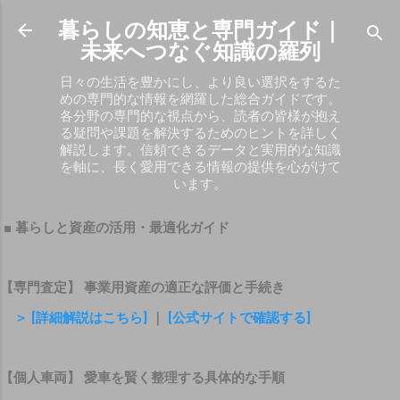
スキップしてメイン コンテンツに移動
暮らしの知恵と専門ガイド｜
未来へつなぐ知識の羅列
日々の生活を豊かにし、より良い選択をするた
めの専門的な情報を網羅した総合ガイドです。
各分野の専門的な視点から、読者の皆様が抱え
る疑問や課題を解決するためのヒントを詳しく
解説します。信頼できるデータと実用的な知識
を軸に、長く愛用できる情報の提供を心がけて
います。
■ 暮らしと資産の活用・最適化ガイド
【専門査定】 事業用資産の適正な評価と手続き
＞ [詳細解説はこちら]
｜
[公式サイトで確認する]
【個人車両】 愛車を賢く整理する具体的な手順