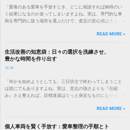
「愛着のある愛車を手放すとき、どこに相談すれば納得のい
く結果になるのか迷ってしまいますよね。実は、専門的な車
両を専門的に扱う場所を選ぶだけで、査定の安心感は大きく
変わります。もし、今まさに車両の入れ替えや整理を考えて
READ MORE »
いるなら、まずは気軽に相談してみるのが近道ですよ。」 ✅
愛車の査定についてプロに相談してみる 「事業で使っている
車両、今の本当の価値はどれくらいだろう？」と考えたこと
生活改善の知恵袋：日々の選択を洗練させ、
はありませんか。日々の業務を支えるトラックや重機、営業
豊かな時間を作り出す
車などの車両は、企業にとって大切な資産です。しかし、い
16:36
ざその価値を正確に把握しようとすると、計算方法が複雑だ
ったり、市場の動きが読みづらかったりと、戸惑うことも多
「何かを始めようとしても、三日坊主で終わってしまうこと
いものです。 資産の評価が曖昧なままだと、買い替えのタイ
は誰にでもありますよね。実は、意志の強さよりも『仕組
ミングを逃したり、経理上の処理で思わぬ不利益を被ったり
み』さえ整えれば、目標達成はぐっと身近なものになりま
する可能性もあります。この記事では、専門的な視点から事
す。日々の小さな工夫を積み重ねて、理想の自分に近づくた
業用車両の価値を正しく見極め、納得感のある手続きを進め
READ MORE »
めの新しいトレーニング習慣を身につけてみませんか。」 ✅
るための具体的なポイントを解説します。 専門査定が事業運
目標達成のための習慣化トレーニングを詳しく見る 「毎日が
営にもたらす信頼と透明性 事業用資産の管理において、客観
慌ただしく過ぎてしまい、やりたいことに手が回らない」
的な数値で価値を証明できることは、経営の健全性を示す重
個人車両を賢く手放す：愛車整理の手順とト