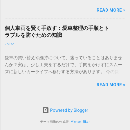
す。日々の小さな工夫を積み重ねて、理想の自分に近づくた
業用車両の価値を正しく見極め、納得感のある手続きを進め
READ MORE »
めの新しいトレーニング習慣を身につけてみませんか。」 ✅
るための具体的なポイントを解説します。 専門査定が事業運
目標達成のための習慣化トレーニングを詳しく見る 「毎日が
営にもたらす信頼と透明性 事業用資産の管理において、客観
慌ただしく過ぎてしまい、やりたいことに手が回らない」
的な数値で価値を証明できることは、経営の健全性を示す重
個人車両を賢く手放す：愛車整理の手順とト
「もっと効率よく過ごせれば、心に余裕が持てるのに」と感
要な要素となります。単なる帳簿上の数字ではなく、プロの
ラブルを防ぐための知識
じることはありませんか。現代社会は情報やモノがあふれて
目による鑑定を受けることで、社内だけでなく社外に対して
16:32
おり、私たちは無意識のうちに多くのリソースを消費してい
も強い説得力を持つことができます。 市場動向に基づいた客
ます。生活の質を向上させるためには、単に忙しさを解消す
観的な評価基準の重要性 車両の価値は、単に年式や走行距離
愛車の買い替えや維持について、迷っていることはありませ
るだけでなく、自分にとって本当に価値のあるものを見極め
だけで決まるわけではありません。中古車市場全体での需
んか？実は、少し工夫をするだけで、手間をかけずにスムー
る力が必要です。 日々の何気ない選択を少しだけ洗練させる
要、業界ごとの景気動向、さらには輸出市場での人気など、
ズに新しいカーライフへ移行する方法があります。 今の愛車
ことで、驚くほど自由に使える時間が増え、精神的な充足感
多角的な要因が絡み合っています。 専門の鑑定機関や業者
の価値を正しく知ること、そして無理のない支払いプランを
も高まります。この記事では、暮らしの基盤を整え、持続可
は、膨大な取引データを基に「今、その車両がいくらで取引
READ MORE »
選ぶこと。この2つのポイントを押さえておくだけで、車選び
能な豊かな毎日を築くための実践的なメソッドを詳しくお届
されているか」というリアルタイムの基準を持っています。
はぐっと楽になります。私が実際に経験して「もっと早く知
けします。 暮らしの基盤を整える「選択と集中」の技術 質の
この客観的なデータに基づいた評価を行うことで、主観や希
りたかった」と感じたヒントを、いくつかまとめてみまし
高い生活を送るための第一歩は、現在の状況を客観的に把握
望的観測を排除した、信頼性の高い資産価値を算出すること
た。 ＞ [まずは愛車の今の価値を調べてみる] ＞ [無理のない
し、余計な負担を削ぎ落とすことから始まります。エネルギ
Powered by Blogger
が可能になります。これにより、経営判断の精度が飛躍的に
月額プランをチェックする] 「長年連れ添った愛車だけど、最
ーを注ぐべき対象を絞り込む「選択と集中」は、ビジネスだ
向上します。 査定プロセスを理解し、不透明な要素を排除す
近は乗る機会が減ってしまった」「家族構成が変わって、今
けでなく、個人のライフスタイルにおいても極めて有効な戦
テーマ画像の作成者:
Michael Elkan
る 「なぜこの価格になったのか」が明確でないと、後々のト
の車が少し不便に感じるようになった」といった悩みはあり
略です。 身の回りのモノや情報を整理し、思考をクリアにす