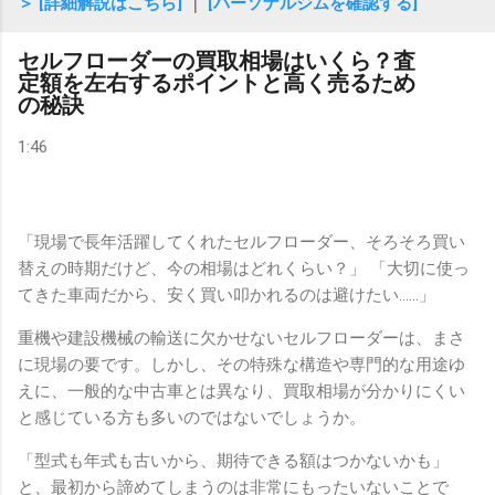
＞ [詳細解説はこちら]
｜
[パーソナルジムを確認する]
セルフローダーの買取相場はいくら？査
定額を左右するポイントと高く売るため
の秘訣
1:46
「現場で長年活躍してくれたセルフローダー、そろそろ買い
替えの時期だけど、今の相場はどれくらい？」 「大切に使っ
てきた車両だから、安く買い叩かれるのは避けたい……」
重機や建設機械の輸送に欠かせないセルフローダーは、まさ
に現場の要です。しかし、その特殊な構造や専門的な用途ゆ
えに、一般的な中古車とは異なり、買取相場が分かりにくい
と感じている方も多いのではないでしょうか。
「型式も年式も古いから、期待できる額はつかないかも」
と、最初から諦めてしまうのは非常にもったいないことで