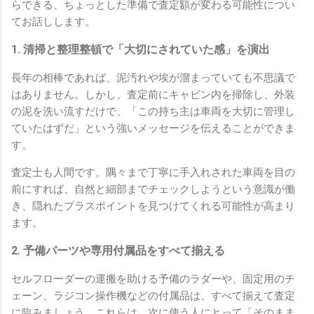
らできる、ちょっとした準備で査定額が変わる可能性につい
てお話しします。
1. 清掃と整理整頓で「大切にされていた感」を演出
長年の相棒であれば、泥汚れや埃が溜まっていても不思議で
はありません。しかし、査定前にキャビン内を掃除し、外装
の泥を洗い流すだけで、「この持ち主は車両を大切に管理し
ていたはずだ」という強いメッセージを伝えることができま
す。
査定士も人間です。隅々まで丁寧に手入れされた車両を目の
前にすれば、自然と細部までチェックしようという意識が働
き、隠れたプラスポイントを見つけてくれる可能性が高まり
ます。
2. 予備パーツや専用付属品をすべて揃える
セルフローダーの運搬を助ける予備のラダーや、固定用のチ
ェーン、ラジコン操作機などの付属品は、すべて揃えて査定
に臨みましょう。これらは、次に使う人にとって「そのまま