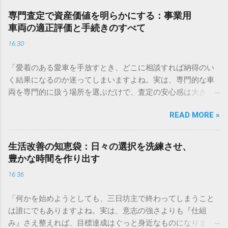
専門査定で資産価値を明らかにする：事業用
車両の適正評価と手続きのすべて
16:30
「愛着のある愛車を手放すとき、どこに相談すれば納得のい
く結果になるのか迷ってしまいますよね。実は、専門的な車
両を専門的に扱う場所を選ぶだけで、査定の安心感は大きく
変わります。もし、今まさに車両の入れ替えや整理を考えて
READ MORE »
いるなら、まずは気軽に相談してみるのが近道ですよ。」 ✅
愛車の査定についてプロに相談してみる 「事業で使っている
車両、今の本当の価値はどれくらいだろう？」と考えたこと
生活改善の知恵袋：日々の選択を洗練させ、
はありませんか。日々の業務を支えるトラックや重機、営業
豊かな時間を作り出す
車などの車両は、企業にとって大切な資産です。しかし、い
16:36
ざその価値を正確に把握しようとすると、計算方法が複雑だ
ったり、市場の動きが読みづらかったりと、戸惑うことも多
「何かを始めようとしても、三日坊主で終わってしまうこと
いものです。 資産の評価が曖昧なままだと、買い替えのタイ
は誰にでもありますよね。実は、意志の強さよりも『仕組
ミングを逃したり、経理上の処理で思わぬ不利益を被ったり
み』さえ整えれば、目標達成はぐっと身近なものになりま
する可能性もあります。この記事では、専門的な視点から事