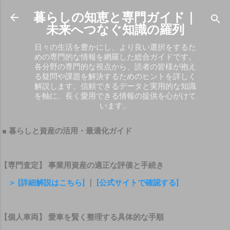
スキップしてメイン コンテンツに移動
暮らしの知恵と専門ガイド｜
未来へつなぐ知識の羅列
日々の生活を豊かにし、より良い選択をするた
めの専門的な情報を網羅した総合ガイドです。
各分野の専門的な視点から、読者の皆様が抱え
る疑問や課題を解決するためのヒントを詳しく
解説します。信頼できるデータと実用的な知識
を軸に、長く愛用できる情報の提供を心がけて
います。
■ 暮らしと資産の活用・最適化ガイド
【専門査定】 事業用資産の適正な評価と手続き
＞ [詳細解説はこちら]
｜
[公式サイトで確認する]
【個人車両】 愛車を賢く整理する具体的な手順