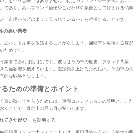
い」という意味ではありません。特定のブランドやモデルにおい
」であり、高いブランド価値やこだわりの象徴として好まれる傾
が「市場からどのように見られているか」を把握することです。
性の高い業者
、左ハンドル車を敬遠することがあります。回転率を重視する店
いためです。
う業者であれば話は別です。彼らはその車の歴史、ブランド背景
きる顧客層を抱えています。査定額を上げるためには、その車の
率的な戦略となります。
するための準備とポイント
く買い取ってもらうためには、車両コンディションの証明と、こ
おくことで、査定士の見る目が変わります。
われてきた歴史」を証明する
備記録簿（メンテナンスノート）は、車両価格を左右する最大の