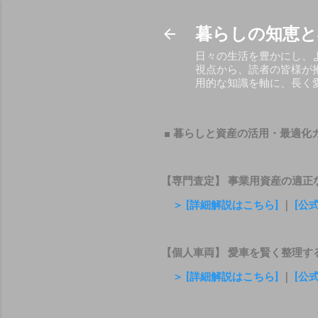
暮らしの知恵と
日々の生活を豊かにし、
視点から、読者の皆様が
用的な知識を軸に、長く
■ 暮らしと資産の活用・最適化
【専門査定】 事業用資産の適正
＞ [詳細解説はこちら]
｜
[公
【個人車両】 愛車を賢く整理す
＞ [詳細解説はこちら]
｜
[公