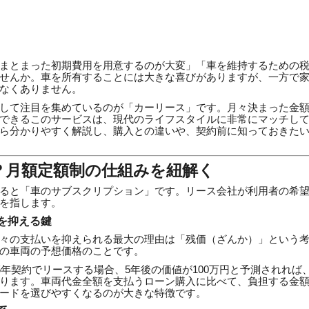
まとまった初期費用を用意するのが大変」「車を維持するための
せんか。車を所有することには大きな喜びがありますが、一方で
なくありません。
して注目を集めているのが「カーリース」です。月々決まった金
できるこのサービスは、現代のライフスタイルに非常にマッチし
ら分かりやすく解説し、購入との違いや、契約前に知っておきた
？月額定額制の仕組みを紐解く
ると「車のサブスクリプション」です。リース会社が利用者の希
を指します。
を抑える鍵
々の支払いを抑えられる最大の理由は「残価（ざんか）」という
の車両の予想価格のことです。
5年契約でリースする場合、5年後の価値が100万円と予測されれば
ります。車両代金全額を支払うローン購入に比べて、負担する金
ードを選びやすくなるのが大きな特徴です。