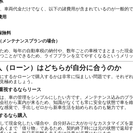
系
、車両代金だけでなく、以下の諸費用が含まれているのが一般的
費用
保険料
（メンテナンスプランの場合）
ため、毎年の自動車税の納付や、数年ごとの車検でまとまった現
つことができるため、ライフプランを立てやすくなるというメリ
入（ローン）はどちらが自分に合うのか
にするかローンで購入するかは非常に悩ましい問題です。それぞ
見極めましょう。
重視するならリース
は、車の管理をシンプルにしたい方です。メンテナンス込みのプ
会社から案内が来るため、知識がなくても常に安全な状態で車を
な感覚で、手出しゼロから新車生活を始められるのも魅力です。
するなら購入
して現金化したい場合や、自分好みに大がかりなカスタマイズを
あくまで「借り物」であるため、契約終了時には元の状態で返却