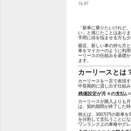
16:47
「新車に乗りたいけれど、
い」と感じたことはありま
手間に頭を悩ませる方も少
最近、新しい車の持ち方と
車をマイカーのように利用
ーリースの仕組みを基礎か
ます。
カーリースとは
カーリースを一言で表現す
中長期的に貸し出す仕組み
残価設定が月々の支払い
カーリースが購入よりも月
は、契約期間が終了した時
例えば、300万円の新車を
を分割して支払うことにな
ワンランク上の車種やグレ