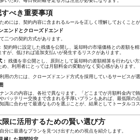
多いため、毎日長距離を走る方は注意が必要になります。
認すべき重要事項
ためには、契約内容に含まれるルールを正しく理解しておくこと
ンエンドとクローズドエンド
て二つの契約方式があります。
：
契約時に設定した残価を公開し、返却時の市場価格との差額を精
ますが、低ければ追加支払いが発生するリスクがあります。
式：
残価を非公開とし、原則として返却時の差額精算を行わない方
ため、利用者にとっては月額料金の変動がなく安心感があります。
利用の方には、クローズドエンド方式を採用しているサービスが
囲
ナンスの内容は、各社で異なります。「どこまでが月額料金内で
やバッテリー交換まで含まれる手厚いプランもあれば、最低限の
知識に合わせて最適なものを選ぶことが、結果としてトータルコ
大限に活用するための賢い選び方
自分に最適なプランを見つけ出すための視点を紹介します。
見越した期間設定