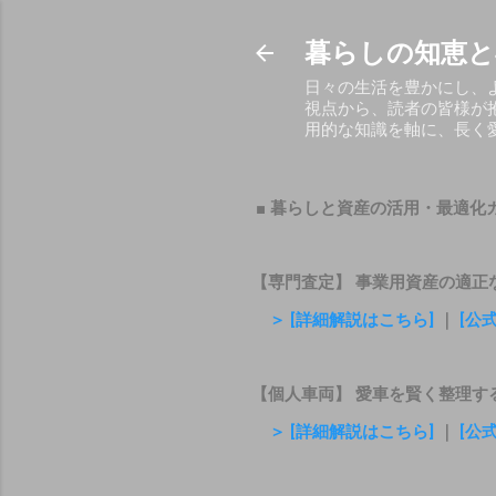
暮らしの知恵と
日々の生活を豊かにし、
視点から、読者の皆様が
用的な知識を軸に、長く
■ 暮らしと資産の活用・最適化
【専門査定】 事業用資産の適正
＞ [詳細解説はこちら]
｜
[公
【個人車両】 愛車を賢く整理す
＞ [詳細解説はこちら]
｜
[公