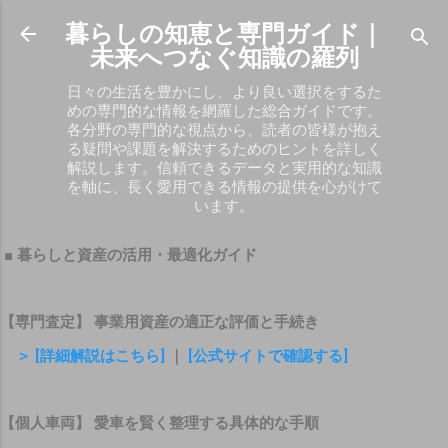
スキップしてメイン コンテンツに移動
暮らしの知恵と専門ガイド｜
未来へつなぐ知識の羅列
日々の生活を豊かにし、より良い選択をするた
めの専門的な情報を網羅した総合ガイドです。
各分野の専門的な視点から、読者の皆様が抱え
る疑問や課題を解決するためのヒントを詳しく
解説します。信頼できるデータと実用的な知識
を軸に、長く愛用できる情報の提供を心がけて
います。
■ 暮らしと資産の活用・最適化ガイド
【専門査定】 事業用資産の適正な評価と手続き
＞ [詳細解説はこちら]
｜
[公式サイトで確認する]
【個人車両】 愛車を賢く整理する具体的な手順