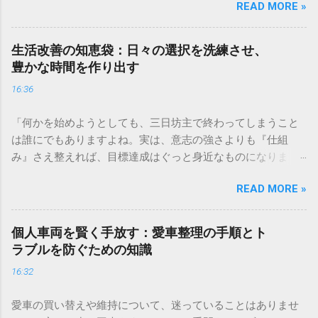
READ MORE »
いるなら、まずは気軽に相談してみるのが近道ですよ。」 ✅
愛車の査定についてプロに相談してみる 「事業で使っている
車両、今の本当の価値はどれくらいだろう？」と考えたこと
生活改善の知恵袋：日々の選択を洗練させ、
はありませんか。日々の業務を支えるトラックや重機、営業
豊かな時間を作り出す
車などの車両は、企業にとって大切な資産です。しかし、い
16:36
ざその価値を正確に把握しようとすると、計算方法が複雑だ
ったり、市場の動きが読みづらかったりと、戸惑うことも多
「何かを始めようとしても、三日坊主で終わってしまうこと
いものです。 資産の評価が曖昧なままだと、買い替えのタイ
は誰にでもありますよね。実は、意志の強さよりも『仕組
ミングを逃したり、経理上の処理で思わぬ不利益を被ったり
み』さえ整えれば、目標達成はぐっと身近なものになりま
する可能性もあります。この記事では、専門的な視点から事
す。日々の小さな工夫を積み重ねて、理想の自分に近づくた
業用車両の価値を正しく見極め、納得感のある手続きを進め
READ MORE »
めの新しいトレーニング習慣を身につけてみませんか。」 ✅
るための具体的なポイントを解説します。 専門査定が事業運
目標達成のための習慣化トレーニングを詳しく見る 「毎日が
営にもたらす信頼と透明性 事業用資産の管理において、客観
慌ただしく過ぎてしまい、やりたいことに手が回らない」
的な数値で価値を証明できることは、経営の健全性を示す重
個人車両を賢く手放す：愛車整理の手順とト
「もっと効率よく過ごせれば、心に余裕が持てるのに」と感
要な要素となります。単なる帳簿上の数字ではなく、プロの
ラブルを防ぐための知識
じることはありませんか。現代社会は情報やモノがあふれて
目による鑑定を受けることで、社内だけでなく社外に対して
16:32
おり、私たちは無意識のうちに多くのリソースを消費してい
も強い説得力を持つことができます。 市場動向に基づいた客
ます。生活の質を向上させるためには、単に忙しさを解消す
観的な評価基準の重要性 車両の価値は、単に年式や走行距離
愛車の買い替えや維持について、迷っていることはありませ
るだけでなく、自分にとって本当に価値のあるものを見極め
だけで決まるわけではありません。中古車市場全体での需