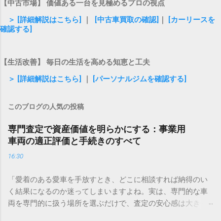
【中古市場】 価値ある一台を見極めるプロの視点
＞ [詳細解説はこちら]
｜
[中古車買取の確認]
｜
[カーリースを
確認する]
【生活改善】 毎日の生活を高める知恵と工夫
＞ [詳細解説はこちら]
｜
[パーソナルジムを確認する]
このブログの人気の投稿
専門査定で資産価値を明らかにする：事業用
車両の適正評価と手続きのすべて
16:30
「愛着のある愛車を手放すとき、どこに相談すれば納得のい
く結果になるのか迷ってしまいますよね。実は、専門的な車
両を専門的に扱う場所を選ぶだけで、査定の安心感は大きく
変わります。もし、今まさに車両の入れ替えや整理を考えて