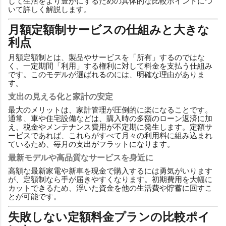
して生活をより豊かにするための具体的な比較ポイントにつ
いて詳しく解説します。
月額定額制サービスの仕組みと大きな
利点
月額定額制とは、製品やサービスを「所有」するのではな
く、一定期間「利用」する権利に対して料金を支払う仕組み
です。このモデルが選ばれるのには、明確な理由がありま
す。
支出の見える化と家計の安定
最大のメリットは、家計管理が圧倒的に楽になることです。
通常、車や住宅設備などは、購入時の多額のローン返済に加
え、税金やメンテナンス費用が不定期に発生します。定額サ
ービスであれば、これらがすべて月々の利用料に組み込まれ
ているため、毎月の支出がフラットになります。
最新モデルや高品質なサービスを身近に
高額な最新家電や新車を現金で購入するには勇気がいります
が、定額制なら手が届きやすくなります。初期費用を大幅に
カットできるため、浮いた資金を他の生活費や貯蓄に回すこ
とが可能です。
失敗しない定額料金プランの比較ポイ