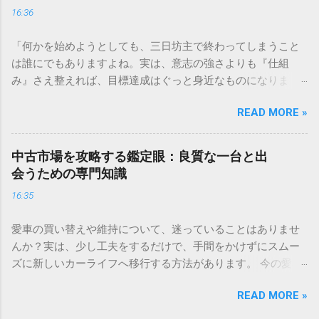
16:36
ざその価値を正確に把握しようとすると、計算方法が複雑だ
ったり、市場の動きが読みづらかったりと、戸惑うことも多
「何かを始めようとしても、三日坊主で終わってしまうこと
いものです。 資産の評価が曖昧なままだと、買い替えのタイ
は誰にでもありますよね。実は、意志の強さよりも『仕組
ミングを逃したり、経理上の処理で思わぬ不利益を被ったり
み』さえ整えれば、目標達成はぐっと身近なものになりま
する可能性もあります。この記事では、専門的な視点から事
す。日々の小さな工夫を積み重ねて、理想の自分に近づくた
業用車両の価値を正しく見極め、納得感のある手続きを進め
READ MORE »
めの新しいトレーニング習慣を身につけてみませんか。」 ✅
るための具体的なポイントを解説します。 専門査定が事業運
目標達成のための習慣化トレーニングを詳しく見る 「毎日が
営にもたらす信頼と透明性 事業用資産の管理において、客観
慌ただしく過ぎてしまい、やりたいことに手が回らない」
的な数値で価値を証明できることは、経営の健全性を示す重
中古市場を攻略する鑑定眼：良質な一台と出
「もっと効率よく過ごせれば、心に余裕が持てるのに」と感
要な要素となります。単なる帳簿上の数字ではなく、プロの
会うための専門知識
じることはありませんか。現代社会は情報やモノがあふれて
目による鑑定を受けることで、社内だけでなく社外に対して
16:35
おり、私たちは無意識のうちに多くのリソースを消費してい
も強い説得力を持つことができます。 市場動向に基づいた客
ます。生活の質を向上させるためには、単に忙しさを解消す
観的な評価基準の重要性 車両の価値は、単に年式や走行距離
愛車の買い替えや維持について、迷っていることはありませ
るだけでなく、自分にとって本当に価値のあるものを見極め
だけで決まるわけではありません。中古車市場全体での需
んか？実は、少し工夫をするだけで、手間をかけずにスムー
る力が必要です。 日々の何気ない選択を少しだけ洗練させる
要、業界ごとの景気動向、さらには輸出市場での人気など、
ズに新しいカーライフへ移行する方法があります。 今の愛車
ことで、驚くほど自由に使える時間が増え、精神的な充足感
多角的な要因が絡み合っています。 専門の鑑定機関や業者
の価値を正しく知ること、そして無理のない支払いプランを
も高まります。この記事では、暮らしの基盤を整え、持続可
は、膨大な取引データを基に「今、その車両がいくらで取引
READ MORE »
選ぶこと。この2つのポイントを押さえておくだけで、車選び
能な豊かな毎日を築くための実践的なメソッドを詳しくお届
されているか」というリアルタイムの基準を持っています。
はぐっと楽になります。私が実際に経験して「もっと早く知