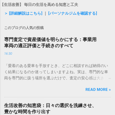
【生活改善】 毎日の生活を高める知恵と工夫
＞ [詳細解説はこちら]
｜
[パーソナルジムを確認する]
このブログの人気の投稿
専門査定で資産価値を明らかにする：事業用
車両の適正評価と手続きのすべて
16:30
「愛着のある愛車を手放すとき、どこに相談すれば納得のい
く結果になるのか迷ってしまいますよね。実は、専門的な車
両を専門的に扱う場所を選ぶだけで、査定の安心感は大きく
変わります。もし、今まさに車両の入れ替えや整理を考えて
READ MORE »
いるなら、まずは気軽に相談してみるのが近道ですよ。」 ✅
愛車の査定についてプロに相談してみる 「事業で使っている
車両、今の本当の価値はどれくらいだろう？」と考えたこと
生活改善の知恵袋：日々の選択を洗練させ、
はありませんか。日々の業務を支えるトラックや重機、営業
豊かな時間を作り出す
車などの車両は、企業にとって大切な資産です。しかし、い