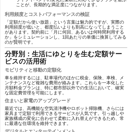
ことが、長期的な満足度につながります。
利用頻度とコストパフォーマンスの検証
「定額だから使い放題」という言葉は魅力的ですが、実際の
利用頻度が低いと、都度払いよりも割高になってしまうこと
があります。契約前に「月に何回、あるいは何時間利用する
か」をシミュレーションし、1回あたりの単価に換算してみる
のが賢明です。
分野別：生活にゆとりを生む定額サー
ビスの活用術
モビリティと移動の定額化
車を維持するには、駐車場代のほかに税金、保険、車検、メ
ンテナンスなど複雑な費用が絡みます。これらを一本化した
月額料金プランは、特に都市部以外での生活において、確実
な固定費管理を可能にします。
住まいと家電のアップグレード
最近では、高機能な空気清浄機やロボット掃除機、さらには
家具まで定額で利用できるサービスが人気です。引っ越しや
家族構成の変化に合わせて柔軟に入れ替えができるため、常
に最適な住環境を維持できます。
デジタルとエンターテインメント