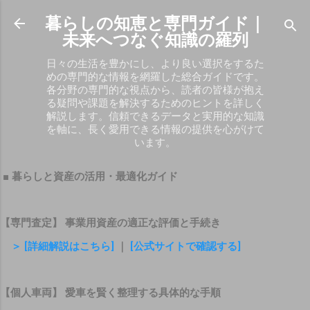
スキップしてメイン コンテンツに移動
暮らしの知恵と専門ガイド｜
未来へつなぐ知識の羅列
日々の生活を豊かにし、より良い選択をするた
めの専門的な情報を網羅した総合ガイドです。
各分野の専門的な視点から、読者の皆様が抱え
る疑問や課題を解決するためのヒントを詳しく
解説します。信頼できるデータと実用的な知識
を軸に、長く愛用できる情報の提供を心がけて
います。
■ 暮らしと資産の活用・最適化ガイド
【専門査定】 事業用資産の適正な評価と手続き
＞ [詳細解説はこちら]
｜
[公式サイトで確認する]
【個人車両】 愛車を賢く整理する具体的な手順