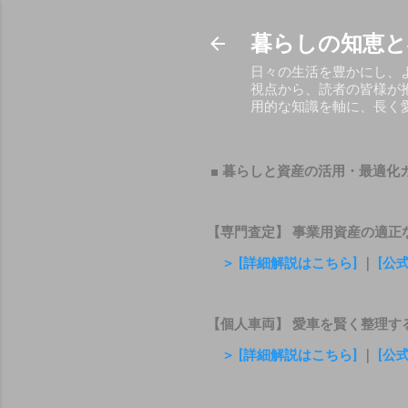
暮らしの知恵と
日々の生活を豊かにし、
視点から、読者の皆様が
用的な知識を軸に、長く
■ 暮らしと資産の活用・最適化
【専門査定】 事業用資産の適正
＞ [詳細解説はこちら]
｜
[公
【個人車両】 愛車を賢く整理す
＞ [詳細解説はこちら]
｜
[公