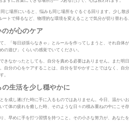
込まずに言葉にできる場所が一つあるだけで、心は救われます。
同じ場所にいると、悩みも同じ場所をぐるぐる回ります。少し散
ルートで帰るなど、物理的な環境を変えることで気分が切り替わる
いのが心のケア
て、「毎日頑張らなきゃ」とルールを作ってしまうと、それ自体
めの遊び」くらいの感覚でいてください。
できなかったとしても、自分を責める必要はありません。また明
。自分の心をケアすることは、自分を甘やかすことではなく、自
す。
らの生活を少し穏やかに
とを成し遂げた時に手に入るものではありません。今日、温かい
いて体の疲れを癒した時、そのような日々の積み重ねの中にこそ
り、早めに手を打つ習慣を持つこと。その小さな努力が、あなた