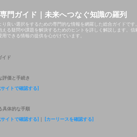
スキップしてメイン コンテンツに移動
専門ガイド｜未来へつなぐ知識の羅列
より良い選択をするための専門的な情報を網羅した総合ガイドです
抱える疑問や課題を解決するためのヒントを詳しく解説します。信
愛用できる情報の提供を心がけています。
ガイド
な評価と手続き
式サイトで確認する]
る具体的な手順
式サイトで確認する]
｜
[カーリースを確認する]